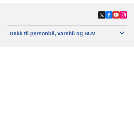
Dekk til personbil, varebil og SUV
Dekk til motorsykkel og moped
Forhandlere
Trenger du hjelp?
Informasjonskapsler
Personvernpolitikk
Betingelser og vilkår
Generelle Betingelser