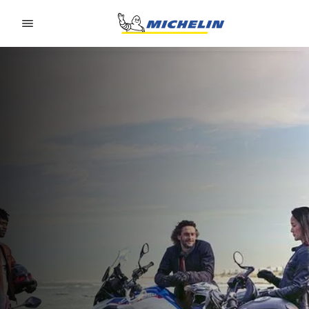
Go to page content
Go to page navigation