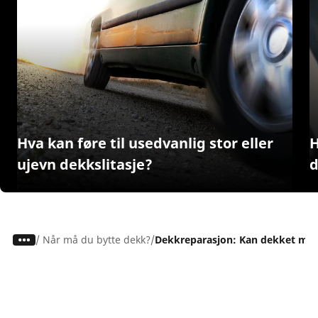
Hva kan føre til usedvanlig stor eller
H
ujevn dekkslitasje?
d
/
Når må du bytte dekk?
Dekkreparasjon: Kan dekket mitt