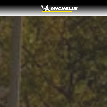
Go to page content
Go to page navigation