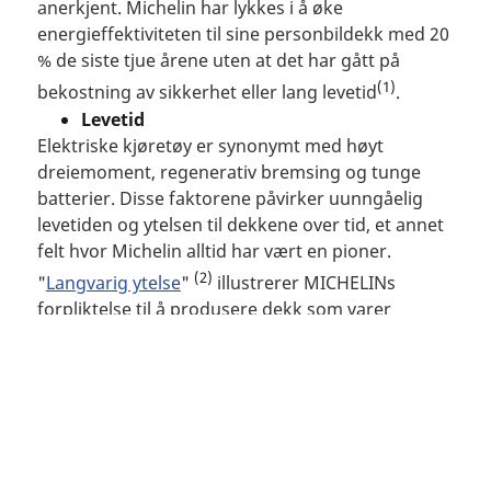
anerkjent. Michelin har lykkes i å øke
energieffektiviteten til sine personbildekk med 20
% de siste tjue årene uten at det har gått på
(1)
bekostning av sikkerhet eller lang levetid
.
Levetid
Elektriske kjøretøy er synonymt med høyt
dreiemoment, regenerativ bremsing og tunge
batterier. Disse faktorene påvirker uunngåelig
levetiden og ytelsen til dekkene over tid, et annet
felt hvor Michelin alltid har vært en pioner.
(2)
"
Langvarig ytelse
"
illustrerer MICHELINs
forpliktelse til å produsere dekk som varer
samtidig som de gir utmerket ytelse over tid for å
unngå for tidlig utskifting av dekk.
Søker
etter
Lastekapasitet
dekk
Elektriske kjøretøy er tyngre på grunn av vekten
på batteriene. Michelin leverer dekk som har
Hva
samme dimensjon eller større diameter, men som