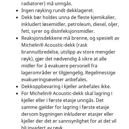
radiatorer) må unngås.
Ingen røyking rundt dekklageret.
Dekk bør holdes unna de fleste kjemikalier,
inkludert løsemidler, petroleum, diesel, oljer,
fett, syrer og disinfeksjonsmidler.
Reaksjonsdekkene må brenne, og spesielt av
Michelin® Acoustic-dekk (rask
brannutbredelse, utslipp av store mengder
røyk), gjør det nødvendig å sikre at alle
midler for å evakuere personell fra
lagerområder er tilgjengelig. Regelmessige
evakueringsøvelser anbefales.
Dekkoppbevaring i kjeller anbefales ikke.
For Michelin® Acoustic-dekk skal lagring i
kjeller eller i første etasje unngås. Det
samme gjelder for lagring i første etasje
dersom bygningen inkluderer etasjer eller
kjeller der det er sannsynlighet for at det vil
bli invadert av røyk.