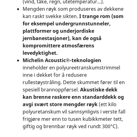
(vind, tåke, regn, utetemperatur...).
Mengden røyk som produseres av dekkene
kan raskt svekke sikten.
I trange rom (som
for eksempel undergrunnstunneler,
plattformer og underjordiske
jernbanestasjoner), kan de også
kompromittere atmosfærens
levedyktighet.
Michelin Acoustic®-teknologien
inneholder en polyureetranskumstrimmel
inne i dekket for å redusere
rullestøystråling. Dette skummet fører til en
spesiell brannoppførsel.
Akustiske dekk
kan brenne raskere enn standarddekk og
avgi svært store mengder røyk
(ett kilo
polyuretanskum vil sannsynligvis i verste fall
frigjøre mer enn to tusen kubikkmeter tett,
giftig og brennbar røyk ved rundt 300°C).