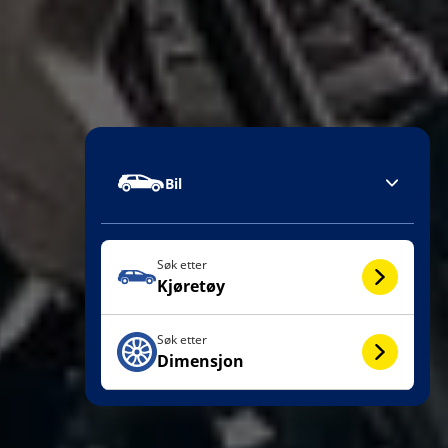
Bil
Søk etter
Kjøretøy
Søk etter
Dimensjon