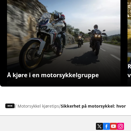
R
Å kjøre i en motorsykkelgruppe
v
/
Motorsykkel kjøretips
Sikkerhet på motorsykkel: hvorda