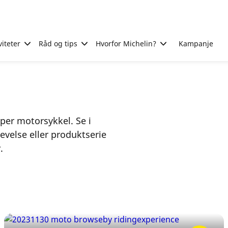
viteter
Råd og tips
Hvorfor Michelin?
Kampanje
yper motorsykkel. Se i
evelse eller produktserie
.