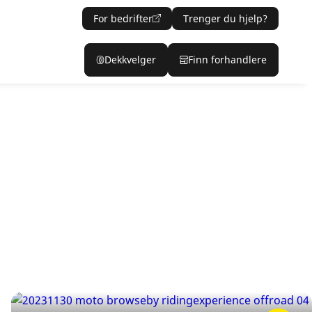
For bedrifter
Trenger du hjelp?
Dekkvelger
Finn forhandlere