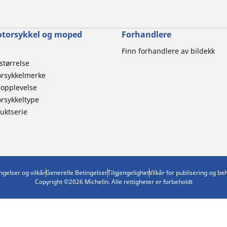
otorsykkel og moped
Forhandlere
Finn forhandlere av bildekk
størrelse
orsykkelmerke
eopplevelse
orsykkeltype
uktserie
ngelser og vilkår
Generelle Betingelser
Tilgjengelighet
Vilkår for publisering og b
Copyright ©2026 Michelin. Alle rettigheter er forbeholdt