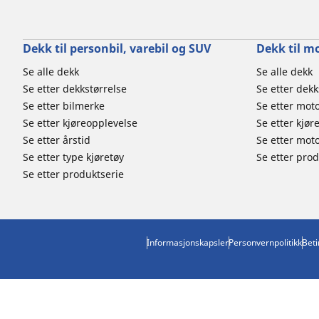
Dekk til personbil, varebil og SUV
Dekk til m
Se alle dekk
Se alle dekk
Se etter dekkstørrelse
Se etter dekk
Se etter bilmerke
Se etter mot
Se etter kjøreopplevelse
Se etter kjør
Se etter årstid
Se etter mot
Se etter type kjøretøy
Se etter prod
Se etter produktserie
Informasjonskapsler
Personvernpolitikk
Beti