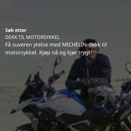
Søk etter
DEKK TIL MOTORSYKKEL
Få suveren ytelse med MICHELIN-dekk til
motorsykkel. Kjøp nå og kjør trygt!