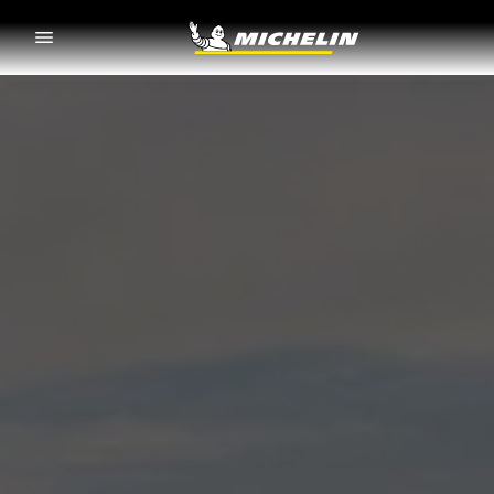
Go to page content
Go to page navigation