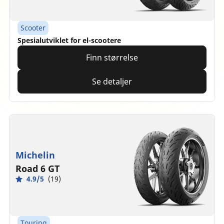
Scooter
Spesialutviklet for el-scootere
Finn størrelse
Se detaljer
Michelin
Road 6 GT
4.9/5
(19)
Touring