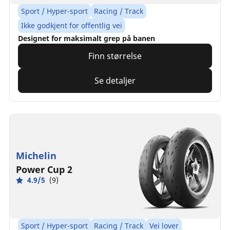
Sport / Hyper-sport
Racing / Track
Ikke godkjent for offentlig vei
Designet for maksimalt grep på banen
Finn størrelse
Se detaljer
Michelin
Power Cup 2
4.9/5
(9)
Sport / Hyper-sport
Racing / Track
Vei lover