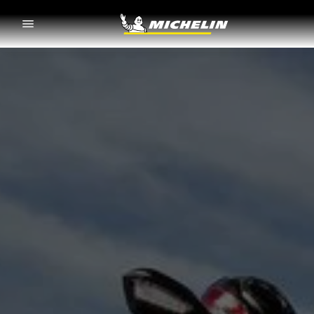
Go to page content
Go to page navigation