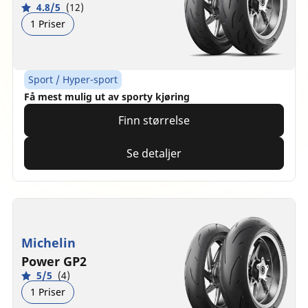
4.8/5
(12)
1 Priser
Sport / Hyper-sport
Få mest mulig ut av sporty kjøring
Finn størrelse
Se detaljer
Michelin
Power GP2
5/5
(4)
1 Priser