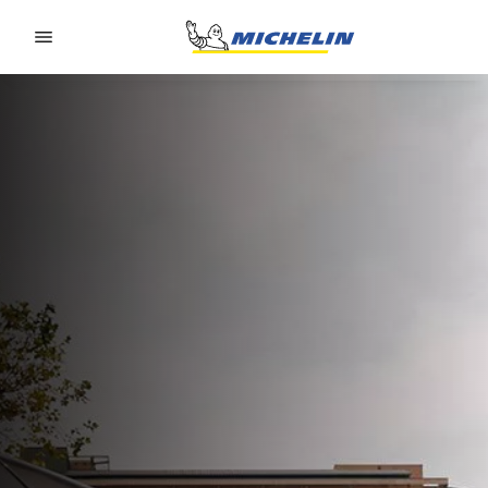
Go to page content
Go to page navigation