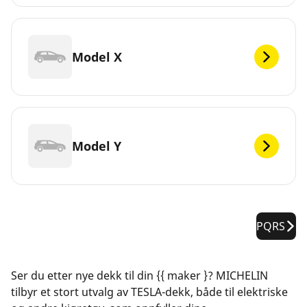
Model X
Model Y
PQRS
Ser du etter nye dekk til din {{ maker }? MICHELIN
tilbyr et stort utvalg av TESLA-dekk, både til elektriske