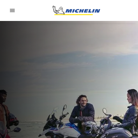
Go to page content
Go to page navigation