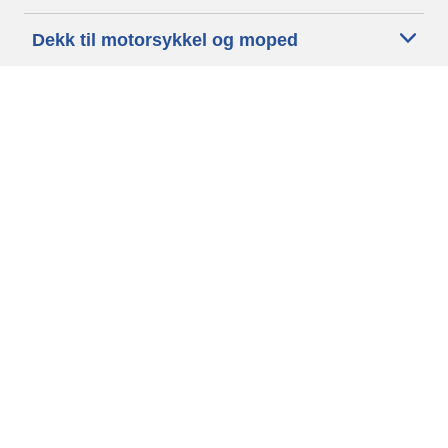
Dekk til motorsykkel og moped
Forhandlere
Trenger du hjelp?
Informasjonskapsler
Personvernpolitikk
Betingelser og vilkår
Generelle Betingelser
Tilgjengelighet
Vilkår for publisering og behandling av anmeldelser
Etiske retningslinjer
Copyright ©2026 Michelin. Alle rettigheter er forbeholdt