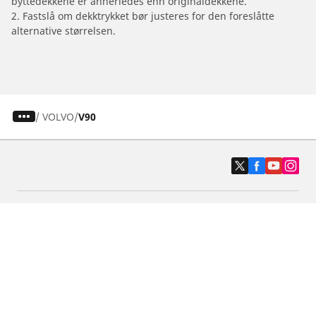
byttedekkene er annerledes enn originaldekkene.
2. Fastslå om dekktrykket bør justeres for den foreslåtte
alternative størrelsen.
/
VOLVO
V90
Dekk til personbil, varebil og SUV
Dekk til motorsykkel og moped
Forhandlere