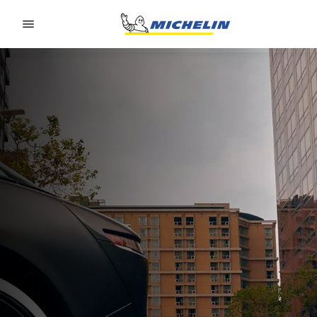
Go to page content
Go to page navigation