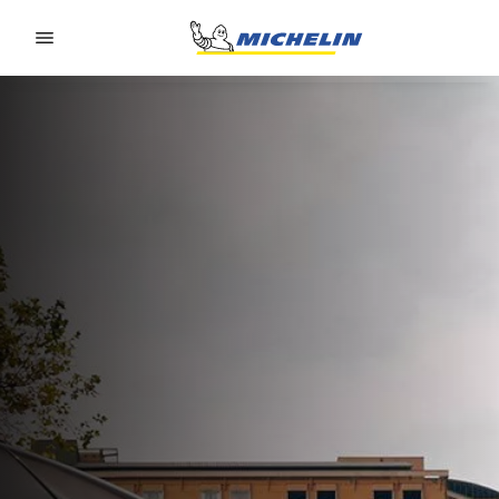
Go to page content
Go to page navigation