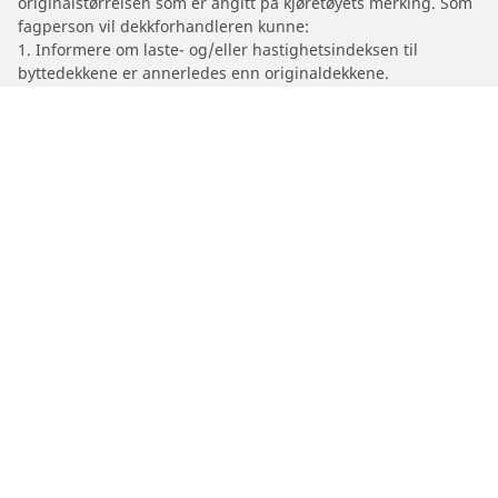
originalstørrelsen som er angitt på kjøretøyets merking. Som
fagperson vil dekkforhandleren kunne:
1. Informere om laste- og/eller hastighetsindeksen til
byttedekkene er annerledes enn originaldekkene.
2. Fastslå om dekktrykket bør justeres for den foreslåtte
alternative størrelsen.
/
VOLKSWAGEN
Tiguan
Dekk til personbil, varebil og SUV
Dekk til motorsykkel og moped