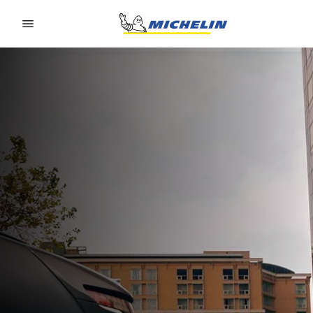
Go to page content
Go to page navigation