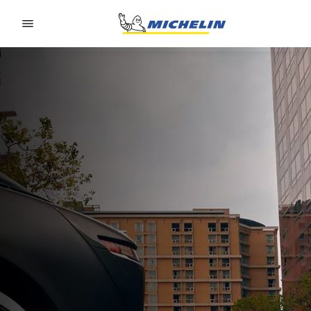
Go to page content
Go to page navigation