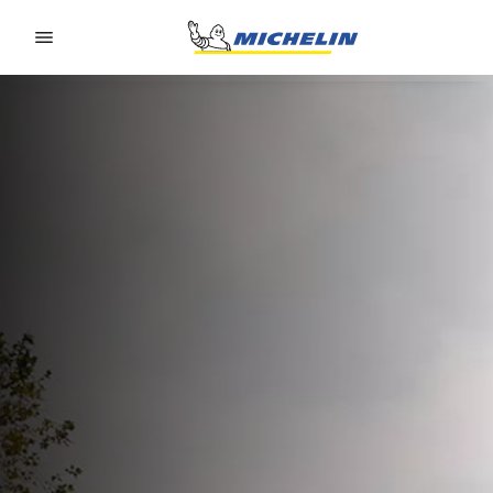
Go to page content
Go to page navigation