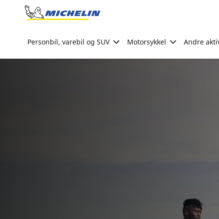
Go to page content
Go to page navigation
Personbil, varebil og SUV
Motorsykkel
Andre akti