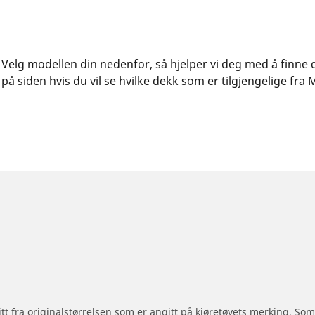
PA. Velg modellen din nedenfor, så hjelper vi deg med å finn
å siden hvis du vil se hvilke dekk som er tilgjengelige fra M
 litt fra originalstørrelsen som er angitt på kjøretøyets merking. S