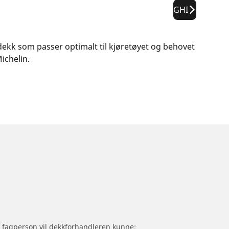
GHI
e dekk som passer optimalt til kjøretøyet og behovet
ichelin.
om fagperson vil dekkforhandleren kunne: