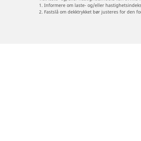
1. Informere om laste- og/eller hastighetsindek
2. Fastslå om dekktrykket bør justeres for den fo
/
Motorsykkelmerker
VESPA
Dekk til personbil, varebil og SUV
Dekk til m
Se alle dekk
Se alle dekk
Se etter dekkstørrelse
Se etter dekk
Se etter bilmerke
Se etter mot