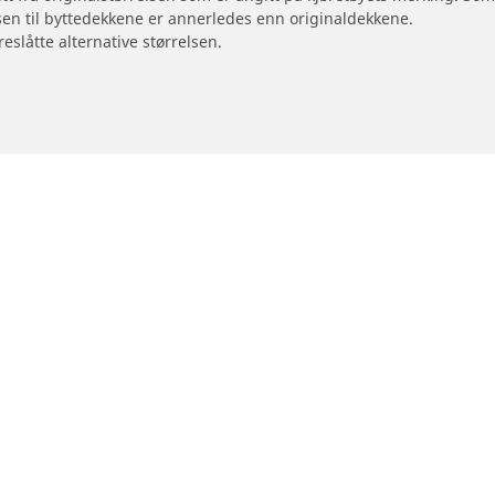
sen til byttedekkene er annerledes enn originaldekkene.
reslåtte alternative størrelsen.
Din konfigurasjon
otorsykkel og moped
Forhandlere
Finn forhandlere av bildekk
størrelse
orsykkelmerke