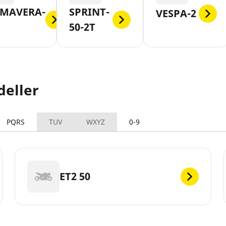
IMAVERA-
SPRINT-
VESPA-2
50-2T
deller
PQRS
TUV
WXYZ
0-9
ET2 50