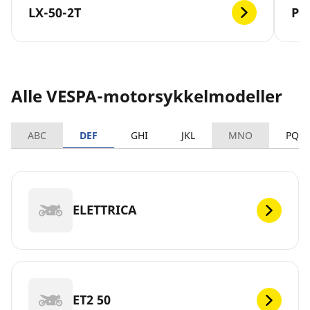
LX-50-2T
PR
Alle VESPA-motorsykkelmodeller
ABC
DEF
GHI
JKL
MNO
PQR
ELETTRICA
ET2 50