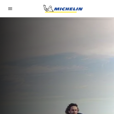
Go to page content
Go to page navigation