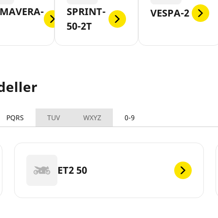
IMAVERA-
SPRINT-
VESPA-2
50-2T
deller
PQRS
TUV
WXYZ
0-9
ET2 50