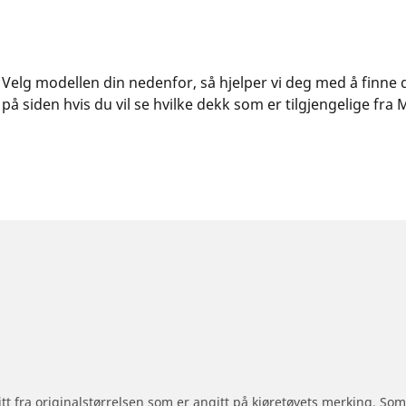
PA. Velg modellen din nedenfor, så hjelper vi deg med å finn
å siden hvis du vil se hvilke dekk som er tilgjengelige fra M
 litt fra originalstørrelsen som er angitt på kjøretøyets merking. S