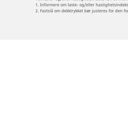
1. Informere om laste- og/eller hastighetsindek
2. Fastslå om dekktrykket bør justeres for den fo
/
Motorsykkelmerker
VESPA
Dekk til personbil, varebil og SUV
Dekk til m
Se alle dekk
Se alle dekk
Se etter dekkstørrelse
Se etter dekk
Se etter bilmerke
Se etter mot