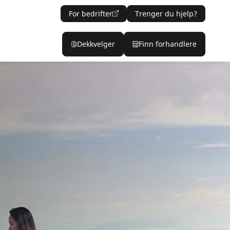
For bedrifter
Trenger du hjelp?
Dekkvelger
Finn forhandlere