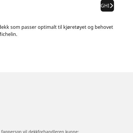
GHI
e dekk som passer optimalt til kjøretøyet og behovet
ichelin.
om fagperson vil dekkforhandleren kunne: