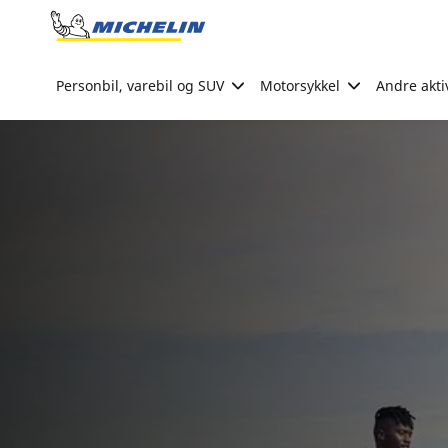
Go to page content
Go to page navigation
Personbil, varebil og SUV
Motorsykkel
Andre akti