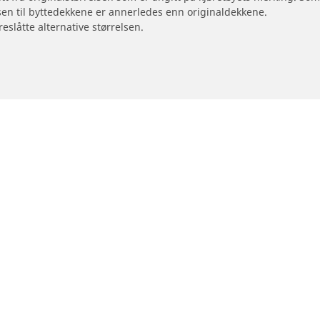
sen til byttedekkene er annerledes enn originaldekkene.
reslåtte alternative størrelsen.
Din konfigurasjon
otorsykkel og moped
Forhandlere
Finn forhandlere av bildekk
størrelse
orsykkelmerke