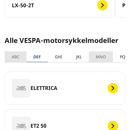
LX-50-2T
PR
Alle VESPA-motorsykkelmodeller
ABC
DEF
GHI
JKL
MNO
PQR
ELETTRICA
ET2 50