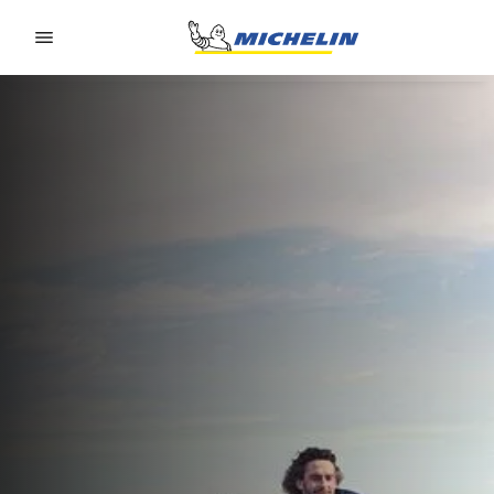
Go to page content
Go to page navigation