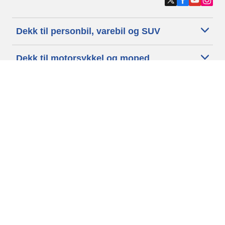
Dekk til personbil, varebil og SUV
Dekk til motorsykkel og moped
Forhandlere
Trenger du hjelp?
Informasjonskapsler
Personvernpolitikk
Betingelser og vilkår
Generelle Betingelser
Tilgjengelighet
Vilkår for publisering og behandling av anmeldelser