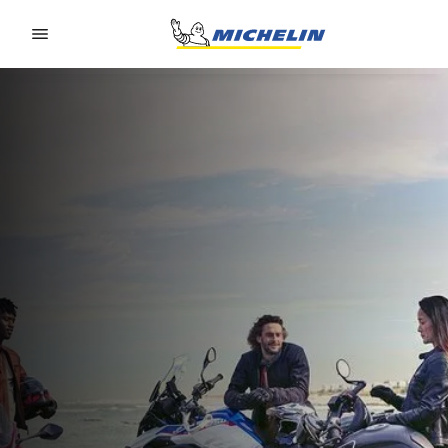
Go to page content
Go to page navigation