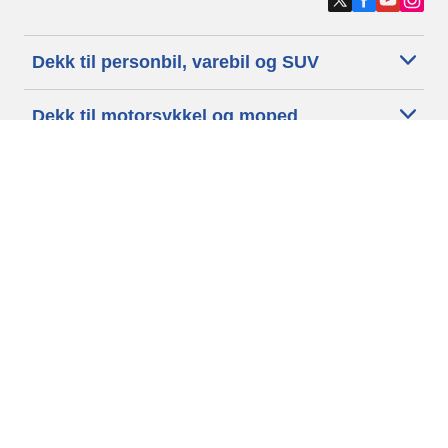
Dekk til personbil, varebil og SUV
Dekk til motorsykkel og moped
Forhandlere
Trenger du hjelp?
Informasjonskapsler
Personvernpolitikk
Betingelser og vilkår
Generelle Betingelser
Tilgjengelighet
Vilkår for publisering og behandling av anmeldelser