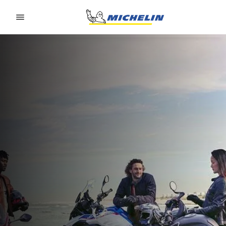
Go to page content
Go to page navigation