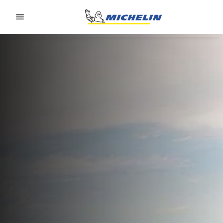
Go to page content
Go to page navigation