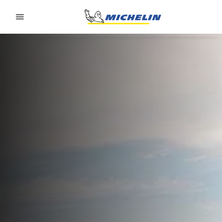
Go to page content
Go to page navigation