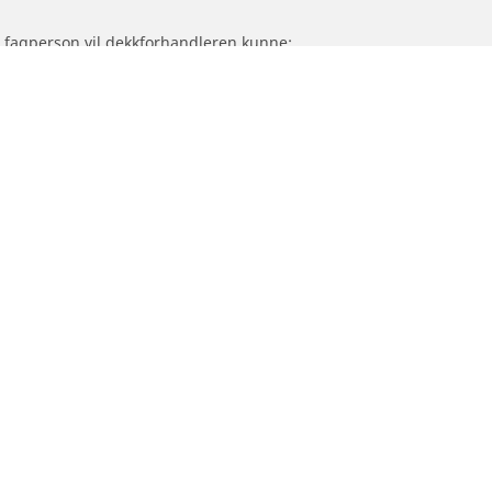
om fagperson vil dekkforhandleren kunne:
Trenger du hjelp?
er til kjøretøyet ditt?
Råd og tips for dekk til personbil, varebil og