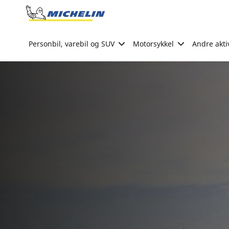
Go to page content
Go to page navigation
Personbil, varebil og SUV
Motorsykkel
Andre akti