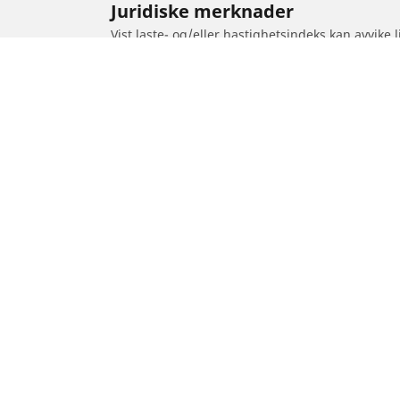
Juridiske merknader
Vist laste- og/eller hastighetsindeks kan avvike
1. Informere om laste- og/eller hastighetsindek
2. Fastslå om dekktrykket bør justeres for den fo
/
RIEJU
RRX 50
Dekk til personbil, varebil og SUV
Dekk til m
Se alle dekk
Se alle dekk