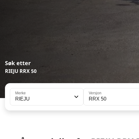
Søk etter
RIEJU RRX 50
Merke
Versjon
RIEJU
RRX 50