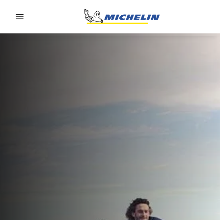
Go to page content
Go to page navigation