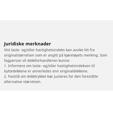
Juridiske merknader
Vist laste- og/eller hastighetsindeks kan avvike litt fra
originalstørrelsen som er angitt på kjøretøyets merking. Som
fagperson vil dekkforhandleren kunne:
1. Informere om laste- og/eller hastighetsindeksen til
byttedekkene er annerledes enn originaldekkene.
2. Fastslå om dekktrykket bør justeres for den foreslåtte
alternative størrelsen.
/
Motorsykkelmerker
QJ MOTOR