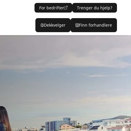
For bedrifter
Trenger du hjelp?
Dekkvelger
Finn forhandlere