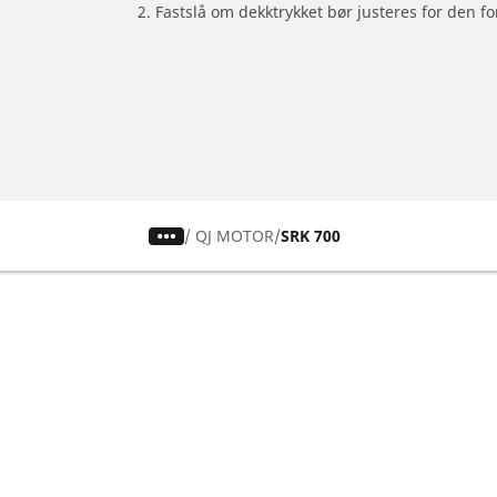
2. Fastslå om dekktrykket bør justeres for den fo
/
QJ MOTOR
SRK 700
Dekk til personbil, varebil og SUV
Dekk til m
Se alle dekk
Se alle dekk
Se etter dekkstørrelse
Se etter dekk
Se etter bilmerke
Se etter mot
Se etter kjøreopplevelse
Se etter kjør