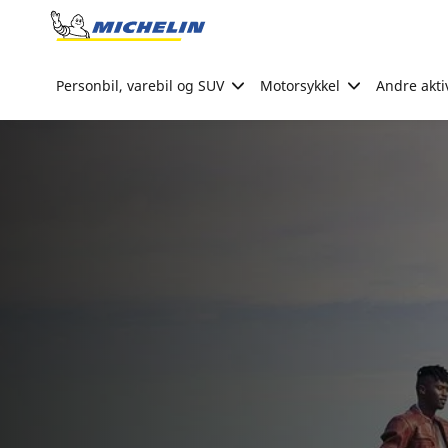
Go to page content
Go to page navigation
Personbil, varebil og SUV
Motorsykkel
Andre akti