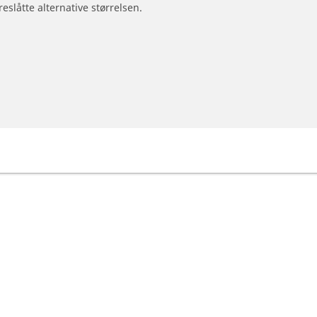
reslåtte alternative størrelsen.
otorsykkel og moped
Forhandlere
Finn forhandlere av bildekk
Din konfigurasjon
størrelse
orsykkelmerke
eopplevelse