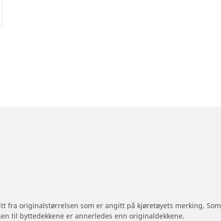
 litt fra originalstørrelsen som er angitt på kjøretøyets merking. S
sen til byttedekkene er annerledes enn originaldekkene.