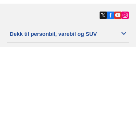
Dekk til personbil, varebil og SUV
Dekk til motorsykkel og moped
Forhandlere
Trenger du hjelp?
Informasjonskapsler
Personvernpolitikk
Betingelser og vilkår
Generelle Betingelser