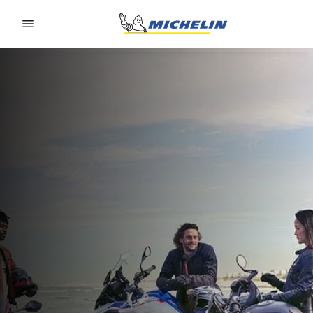
Go to page content
Go to page navigation