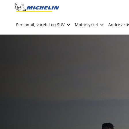
Go to page content
Go to page navigation
Personbil, varebil og SUV
Motorsykkel
Andre akti