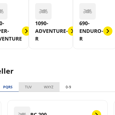
0-
1090-
690-
PER-
ADVENTURE-
ENDURO-
VENTURE
R
R
ller
PQRS
TUV
WXYZ
0-9
RC 200