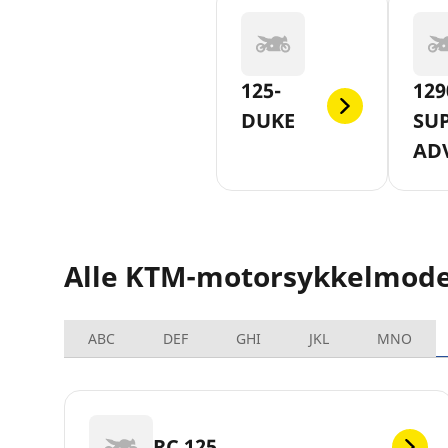
125-
129
DUKE
SU
AD
Alle KTM-motorsykkelmode
ABC
DEF
GHI
JKL
MNO
RC 125