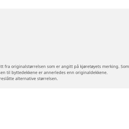
 litt fra originalstørrelsen som er angitt på kjøretøyets merking. S
sen til byttedekkene er annerledes enn originaldekkene.
reslåtte alternative størrelsen.
Din konfigurasjon