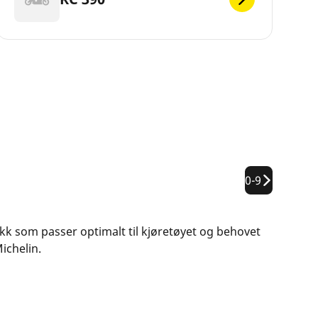
0-9
dekk som passer optimalt til kjøretøyet og behovet
ichelin.