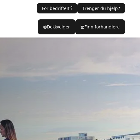
For bedrifter
Trenger du hjelp?
Dekkvelger
Finn forhandlere