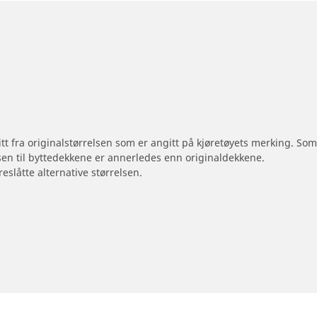
 litt fra originalstørrelsen som er angitt på kjøretøyets merking. S
sen til byttedekkene er annerledes enn originaldekkene.
reslåtte alternative størrelsen.