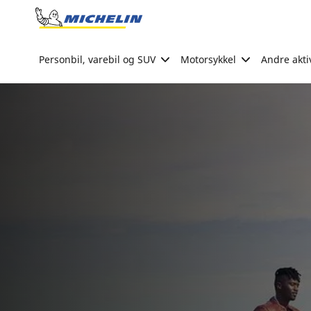
Go to page content
Go to page navigation
Personbil, varebil og SUV
Motorsykkel
Andre akti