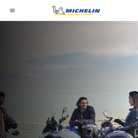
Go to page content
Go to page navigation