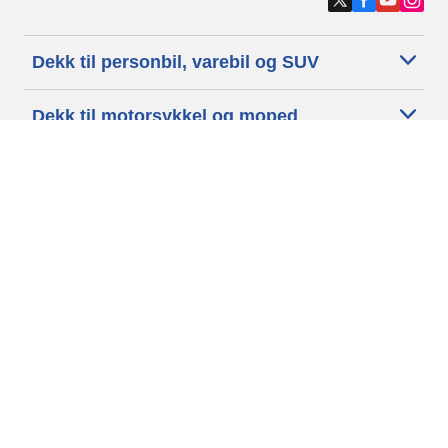
Dekk til personbil, varebil og SUV
Dekk til motorsykkel og moped
Forhandlere
Trenger du hjelp?
Informasjonskapsler
Personvernpolitikk
Betingelser og vilkår
Generelle Betingelser
Tilgjengelighet
Vilkår for publisering og behandling av anmeldelser