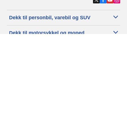
Dekk til personbil, varebil og SUV
Dekk til motorsykkel og moped
Forhandlere
Trenger du hjelp?
Informasjonskapsler
Personvernpolitikk
Betingelser og vilkår
Generelle Betingelser
Tilgjengelighet
Vilkår for publisering og behandling av anmeldelser