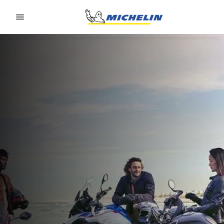
Go to page content
Go to page navigation