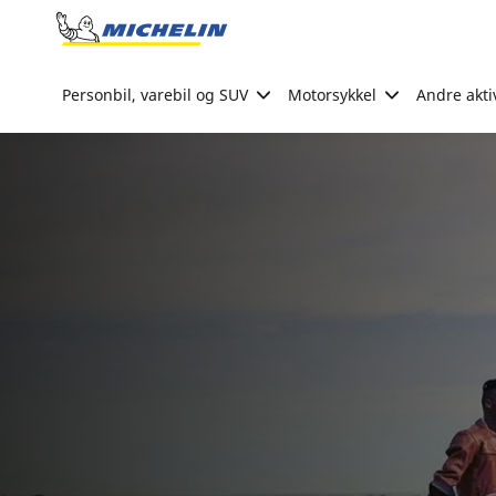
Go to page content
Go to page navigation
Personbil, varebil og SUV
Motorsykkel
Andre akti