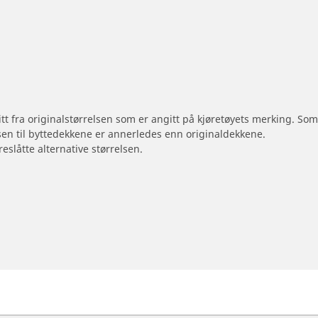
 litt fra originalstørrelsen som er angitt på kjøretøyets merking. S
sen til byttedekkene er annerledes enn originaldekkene.
reslåtte alternative størrelsen.