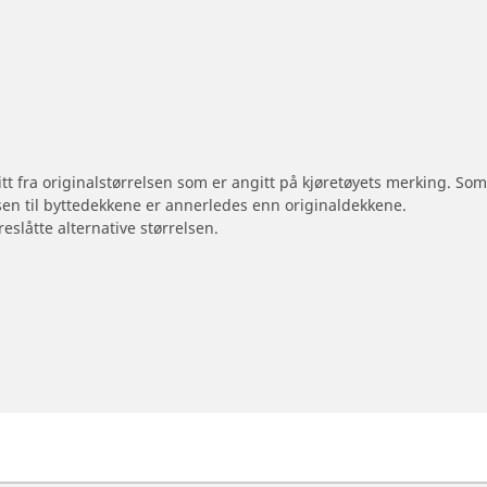
 litt fra originalstørrelsen som er angitt på kjøretøyets merking. S
sen til byttedekkene er annerledes enn originaldekkene.
reslåtte alternative størrelsen.