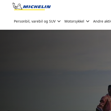
Go to page content
Go to page navigation
Personbil, varebil og SUV
Motorsykkel
Andre akti