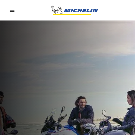
Go to page content
Go to page navigation