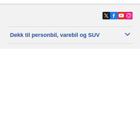
Dekk til personbil, varebil og SUV
Dekk til motorsykkel og moped
Forhandlere
Trenger du hjelp?
Informasjonskapsler
Personvernpolitikk
Betingelser og vilkår
Generelle Betingelser