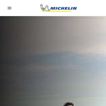
Go to page content
Go to page navigation