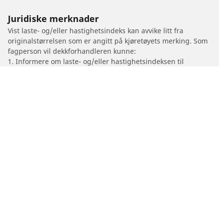
Juridiske merknader
Vist laste- og/eller hastighetsindeks kan avvike litt fra
originalstørrelsen som er angitt på kjøretøyets merking. Som
fagperson vil dekkforhandleren kunne:
1. Informere om laste- og/eller hastighetsindeksen til
byttedekkene er annerledes enn originaldekkene.
2. Fastslå om dekktrykket bør justeres for den foreslåtte
alternative størrelsen.
/
Motorsykkelmerker
GOVECS
Dekk til personbil, varebil og SUV