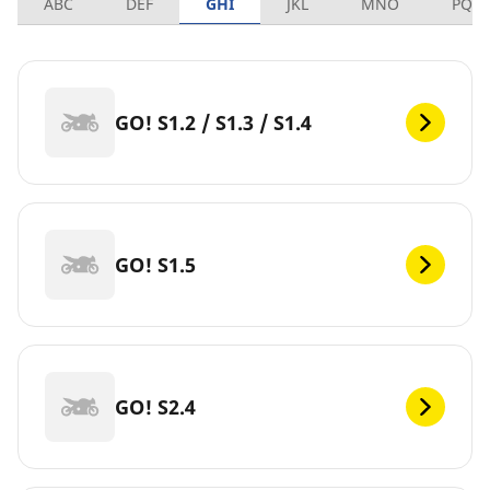
ABC
DEF
GHI
JKL
MNO
PQR
GO! S1.2 / S1.3 / S1.4
GO! S1.5
GO! S2.4