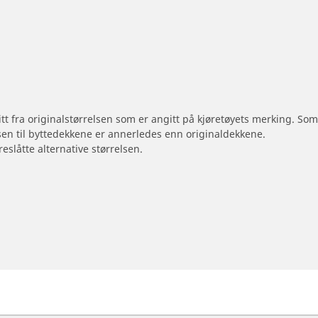
 litt fra originalstørrelsen som er angitt på kjøretøyets merking. S
sen til byttedekkene er annerledes enn originaldekkene.
reslåtte alternative størrelsen.