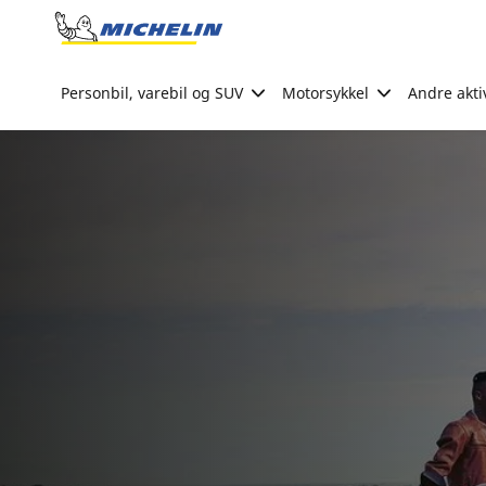
Go to page content
Go to page navigation
Personbil, varebil og SUV
Motorsykkel
Andre akti