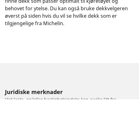
finne dekk som passer optimalt til kjøretøyet og
behovet for ytelse. Du kan også bruke dekkvelgeren
øverst på siden hvis du vil se hvilke dekk som er
tilgjengelige fra Michelin.
Juridiske merknader
Vist laste- og/eller hastighetsindeks kan avvike litt fra
originalstørrelsen som er angitt på kjøretøyets merking. Som
fagperson vil dekkforhandleren kunne:
1. Informere om laste- og/eller hastighetsindeksen til
byttedekkene er annerledes enn originaldekkene.
2. Fastslå om dekktrykket bør justeres for den foreslåtte
alternative størrelsen.