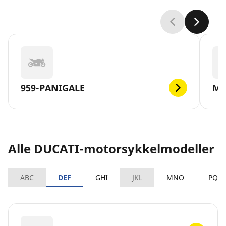
959-PANIGALE
MO
Alle DUCATI-motorsykkelmodeller
ABC
DEF
GHI
JKL
MNO
PQR