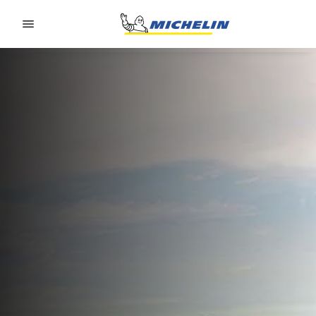
Go to page content
Go to page navigation