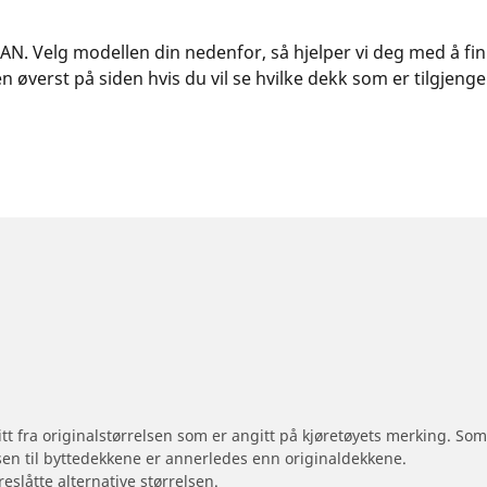
NLAN. Velg modellen din nedenfor, så hjelper vi deg med å fi
øverst på siden hvis du vil se hvilke dekk som er tilgjengel
 litt fra originalstørrelsen som er angitt på kjøretøyets merking. S
sen til byttedekkene er annerledes enn originaldekkene.
reslåtte alternative størrelsen.