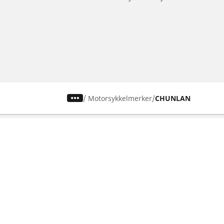
/
Motorsykkelmerker
CHUNLAN
Dekk til personbil, varebil og SUV
Dekk til m
Se alle dekk
Se alle dekk
Se etter dekkstørrelse
Se etter dekk
Se etter bilmerke
Se etter mot
Se etter kjøreopplevelse
Se etter kjør
Se etter årstid
Se etter mot