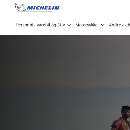
Go to page content
Go to page navigation
Personbil, varebil og SUV
Motorsykkel
Andre akti