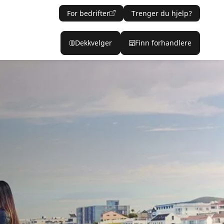
For bedrifter
Trenger du hjelp?
Dekkvelger
Finn forhandlere