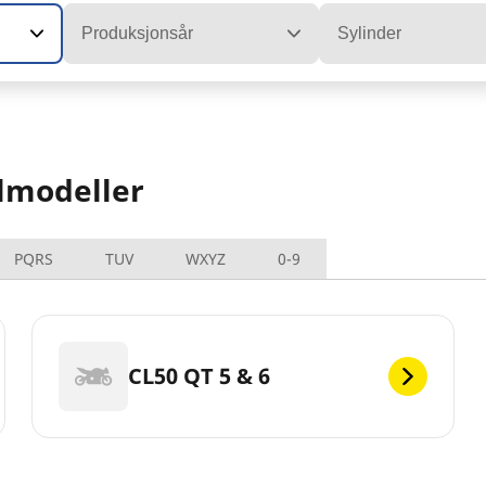
Produksjonsår
Sylinder
lmodeller
PQRS
TUV
WXYZ
0-9
CL50 QT 5 & 6