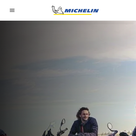
Go to page content
Go to page navigation