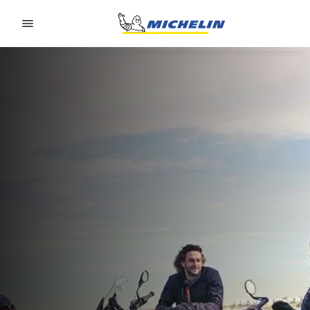
Go to page content
Go to page navigation