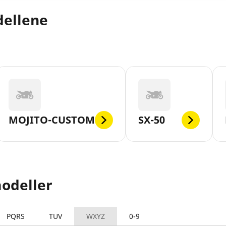
dellene
MOJITO-CUSTOM
SX-50
odeller
PQRS
TUV
WXYZ
0-9