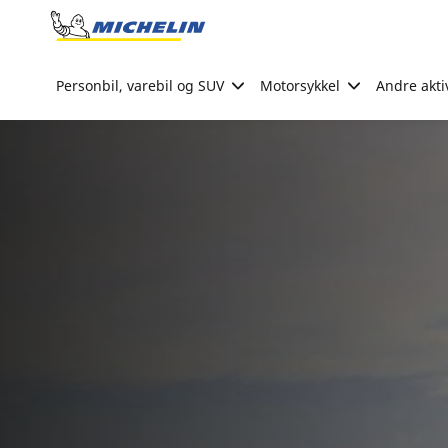
Go to page content
Go to page navigation
Personbil, varebil og SUV
Motorsykkel
Andre akti