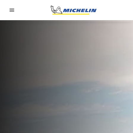
Go to page content
Go to page navigation