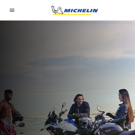
Go to page content
Go to page navigation