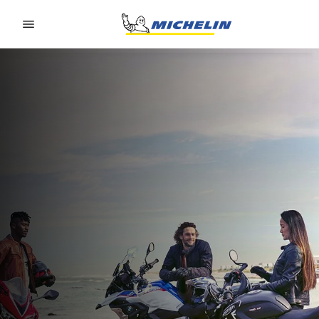
Go to page content
Go to page navigation