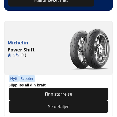
Fullfør søket mitt
Michelin
Power Shift
5/5
(1)
Nytt
Scooter
Slipp løs all din kraft
Finn størrelse
Se detaljer