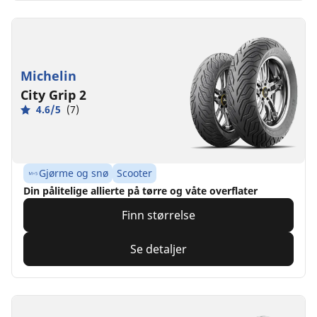
Michelin
City Grip 2
4.6/5
(7)
Gjørme og snø
Scooter
Din pålitelige allierte på tørre og våte overflater
Finn størrelse
Se detaljer