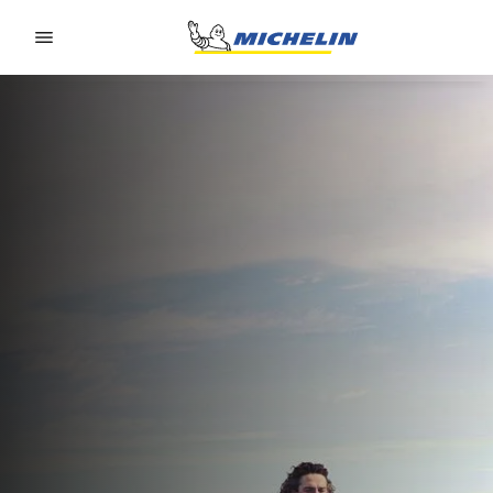
Go to page content
Go to page navigation