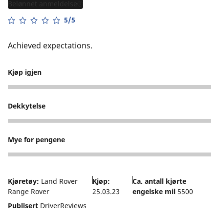
Belønnet anmeldelse
5/5
Achieved expectations.
Kjøp igjen
5
Dekkytelse
5
Mye for pengene
5
Kjøretøy:
Land Rover
Kjøp:
Ca. antall kjørte
Range Rover
25.03.23
engelske mil
5500
Publisert
DriverReviews