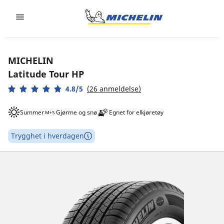
Go to page content
Go to page navigation
MICHELIN
Latitude Tour HP
4.8/5
(26 anmeldelse)
Summer
Gjørme og snø
Egnet for elkjøretøy
Trygghet i hverdagen