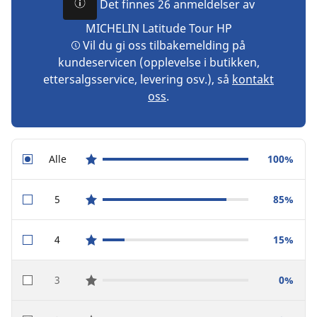
Det finnes 26 anmeldelser av
MICHELIN Latitude Tour HP
Vil du gi oss tilbakemelding på
kundeservicen (opplevelse i butikken,
ettersalgsservice, levering osv.), så
kontakt
oss
.
Alle
100%
star reviews
5
85%
star reviews
4
15%
star reviews
3
0%
star reviews