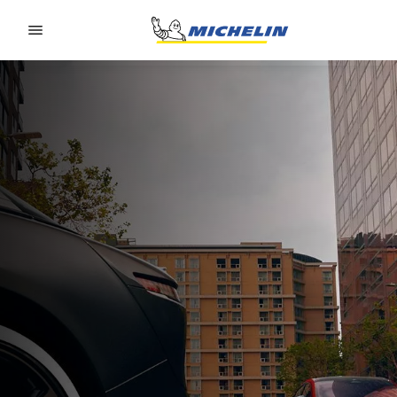
Go to page content
Go to page navigation