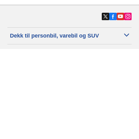
Dekk til personbil, varebil og SUV
Dekk til motorsykkel og moped
Forhandlere
Trenger du hjelp?
Informasjonskapsler
Personvernpolitikk
Betingelser og vilkår
Generelle Betingelser