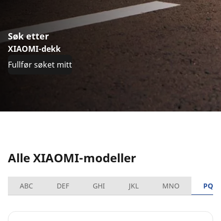
Søk etter
XIAOMI-dekk
Fullfør søket mitt
Alle XIAOMI-modeller
ABC
DEF
GHI
JKL
MNO
PQR