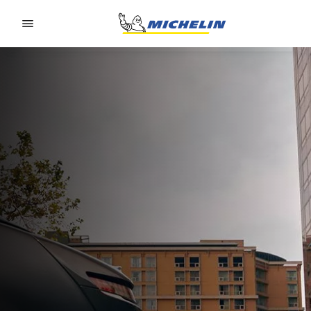
Go to page content
Go to page navigation