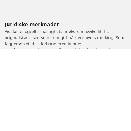
Juridiske merknader
Vist laste- og/eller hastighetsindeks kan avvike litt fra
originalstørrelsen som er angitt på kjøretøyets merking. Som
fagperson vil dekkforhandleren kunne:
1. Informere om laste- og/eller hastighetsindeksen til
byttedekkene er annerledes enn originaldekkene.
2. Fastslå om dekktrykket bør justeres for den foreslåtte
alternative størrelsen.
/
BILMERKER
WIESMANN