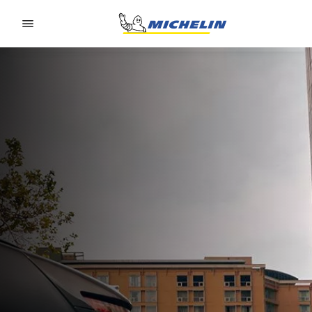
Go to page content
Go to page navigation