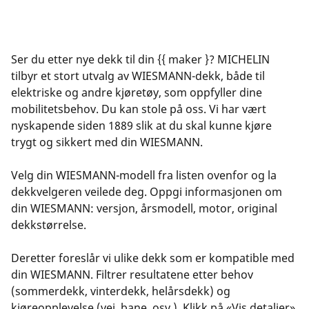
Ser du etter nye dekk til din {{ maker }? MICHELIN
tilbyr et stort utvalg av WIESMANN-dekk, både til
elektriske og andre kjøretøy, som oppfyller dine
mobilitetsbehov. Du kan stole på oss. Vi har vært
nyskapende siden 1889 slik at du skal kunne kjøre
trygt og sikkert med din WIESMANN.
Velg din WIESMANN-modell fra listen ovenfor og la
dekkvelgeren veilede deg. Oppgi informasjonen om
din WIESMANN: versjon, årsmodell, motor, original
dekkstørrelse.
Deretter foreslår vi ulike dekk som er kompatible med
din WIESMANN. Filtrer resultatene etter behov
(sommerdekk, vinterdekk, helårsdekk) og
kjøreopplevelse (vei, bane, osv.). Klikk på «Vis detaljer»